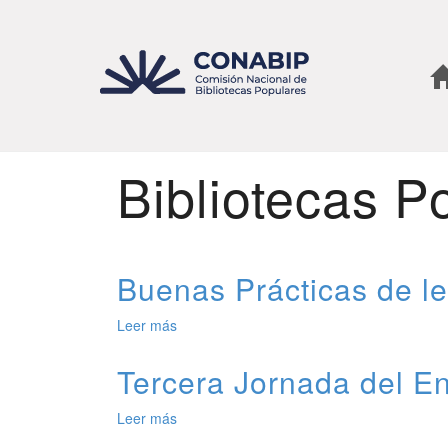
Pasar
al
contenido
principal
Bibliotecas P
Buenas Prácticas de le
Leer más
de
Buenas
Prácticas
Tercera Jornada del En
de
lectura
Leer más
de
en
Tercera
el