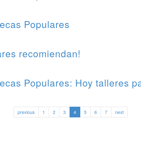
tecas Populares
lares recomiendan!
tecas Populares: Hoy talleres p
previous
1
2
3
4
5
6
7
next