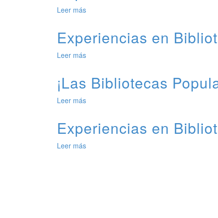
Populares
de
Leer más
de
Derechos
Experiencias
en
Experiencias en Biblio
Bibliotecas
Populares
Leer más
de
Experiencias
en
¡Las Bibliotecas Popu
Bibliotecas
Populares
Leer más
de
¡Las
Bibliotecas
Experiencias en Biblio
Populares
recomiendan!
Leer más
de
Experiencias
en
Bibliotecas
Populares:
Hoy
talleres
para