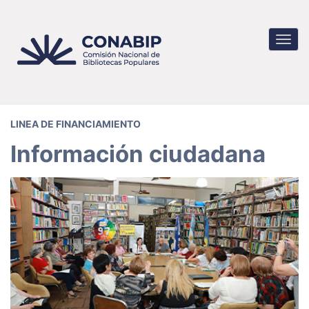
Pasar
al
contenido
Toggl
principal
navig
LINEA DE FINANCIAMIENTO
Información ciudadana