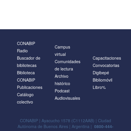
CONABIP
Campus
Radio
virtual
Buscador de
Capacitaciones
Comunidades
bibliotecas
Convocatorias
de lectura
Biblioteca
Digibepé
Archivo
CONABIP
Bibliomóvil
histórico
Publicaciones
Libro%
Podcast
Catálogo
Audiovisuales
colectivo
CONABIP | Ayacucho 1578 (C1112AAB) | Ciudad
Autónoma de Buenos Aires | Argentina |
0800-444-