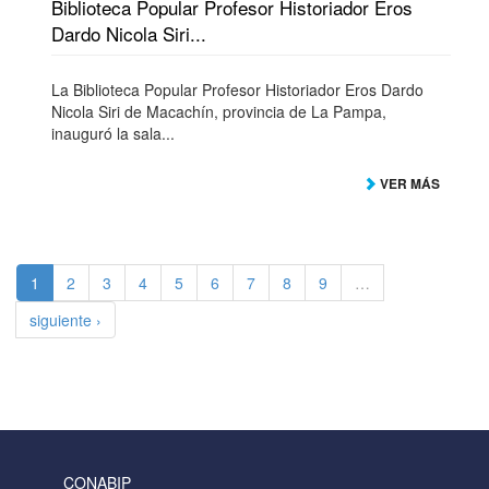
Biblioteca Popular Profesor Historiador Eros
Dardo Nicola Siri...
La Biblioteca Popular Profesor Historiador Eros Dardo
Nicola Siri de Macachín, provincia de La Pampa,
inauguró la sala...
VER MÁS
1
2
3
4
5
6
7
8
9
…
siguiente ›
CONABIP