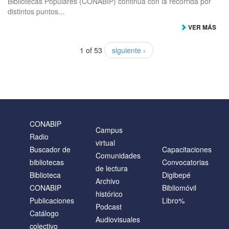
Bibliotecas Populares (CONABIP) continúa con la recorrida por
distintos puntos...
VER MÁS
1 of 53
siguiente ›
CONABIP
Campus
Radio
virtual
Buscador de
Capacitaciones
Comunidades
bibliotecas
Convocatorias
de lectura
Biblioteca
Digibepé
Archivo
CONABIP
Bibliomóvil
histórico
Publicaciones
Libro%
Podcast
Catálogo
Audiovisuales
colectivo