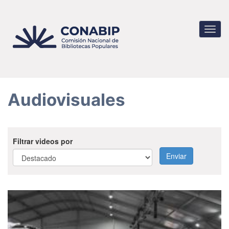
Pasar
al
contenido
Toggl
principal
navig
Audiovisuales
Filtrar videos por
Enviar