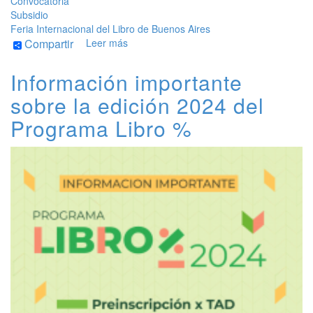
Convocatoria
Subsidio
Feria Internacional del Libro de Buenos Aires
Compartir
Leer más
de
Preinscripción
al
Información importante
Programa
sobre la edición 2024 del
Libro
%
Programa Libro %
2024