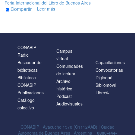
Feria Internacional del Libro de Buenos Aires
Compartir
Leer más
de
Información
importante
sobre
la
edición
2024
CONABIP
del
Campus
Radio
Programa
virtual
Buscador de
Capacitaciones
Libro
Comunidades
%
bibliotecas
Convocatorias
de lectura
Biblioteca
Digibepé
Archivo
CONABIP
Bibliomóvil
histórico
Publicaciones
Libro%
Podcast
Catálogo
Audiovisuales
colectivo
CONABIP | Ayacucho 1578 (C1112AAB) | Ciudad
Autónoma de Buenos Aires | Argentina |
0800-444-