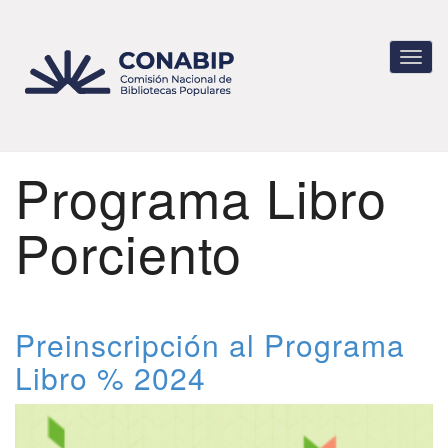
Pasar
al
contenido
Toggl
principal
navig
Programa Libro
Porciento
Preinscripción al Programa
Libro % 2024