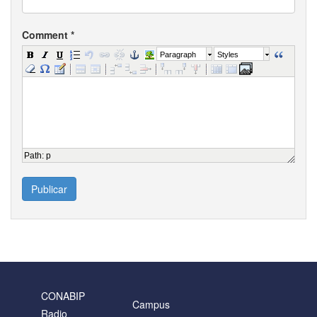
Comment
*
Paragraph
Styles
Path
:
p
Publicar
CONABIP
Campus
Radio