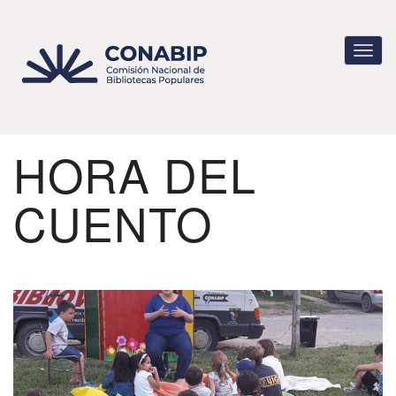
Pasar
al
contenido
Toggl
principal
navig
HORA DEL
CUENTO