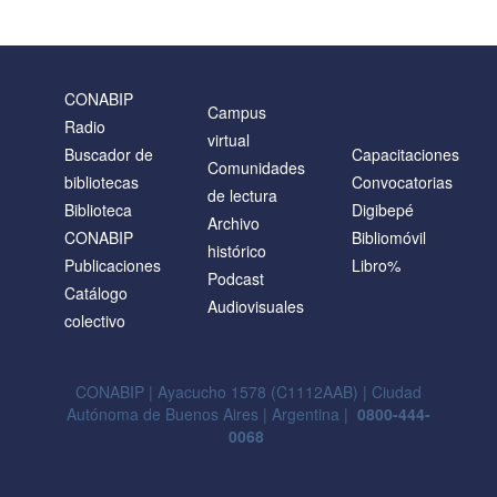
CONABIP
Campus
Radio
virtual
Buscador de
Capacitaciones
Comunidades
bibliotecas
Convocatorias
de lectura
Biblioteca
Digibepé
Archivo
CONABIP
Bibliomóvil
histórico
Publicaciones
Libro%
Podcast
Catálogo
Audiovisuales
colectivo
CONABIP | Ayacucho 1578 (C1112AAB) | Ciudad
Autónoma de Buenos Aires | Argentina |
0800-444-
0068