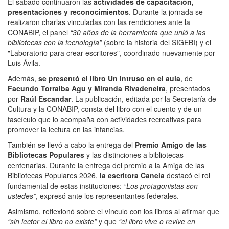
El sábado continuaron las
actividades de capacitación,
presentaciones y reconocimientos
. Durante la jornada se
realizaron charlas vinculadas con las rendiciones ante la
CONABIP, el panel
“30 años de la herramienta que unió a las
bibliotecas con la tecnología”
(sobre la historia del SIGEBI) y el
"Laboratorio para crear escritores", coordinado nuevamente por
Luis Ávila.
Además,
se presentó el libro Un intruso en el aula
, de
Facundo Torralba Agu y Miranda Rivadeneira
, presentados
por
Raúl Escandar
. La publicación, editada por la Secretaría de
Cultura y la CONABIP, consta del libro con el cuento y de un
fascículo que lo acompaña con actividades recreativas para
promover la lectura en las infancias.
También se llevó a cabo la entrega del
Premio Amigo de las
Bibliotecas Populares
y las distinciones a bibliotecas
centenarias. Durante la entrega del premio a la Amiga de las
Bibliotecas Populares 2026,
la escritora Canela
destacó el rol
fundamental de estas instituciones:
“Los protagonistas son
ustedes”
, expresó ante los representantes federales.
Asimismo, reflexionó sobre el vínculo con los libros al afirmar que
“sin lector el libro no existe”
y que
“el libro vive o revive en