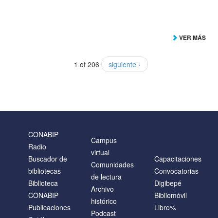
VER MÁS
1 of 206
siguiente ›
CONABIP
Campus
Radio
virtual
Buscador de
Capacitaciones
Comunidades
bibliotecas
Convocatorias
de lectura
Biblioteca
Digibepé
Archivo
CONABIP
Bibliomóvil
histórico
Publicaciones
Libro%
Podcast