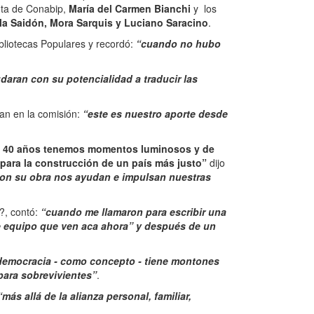
enta de Conabip,
María del Carmen Bianchi
y los
la Saidón, Mora Sarquis y Luciano Saracino
.
ibliotecas Populares y recordó:
“cuando no hubo
aran con su potencialidad a traducir las
lan en la comisión:
“este es nuestro aporte desde
s 40 años tenemos momentos luminosos y de
 para la construcción de un país más justo”
dijo
e con su obra nos ayudan e impulsan nuestras
a?, contó:
“cuando me llamaron para escribir una
ste equipo que ven aca ahora” y después de un
 la democracia - como concepto - tiene montones
 para sobrevivientes”
.
“más allá de la alianza personal, familiar,