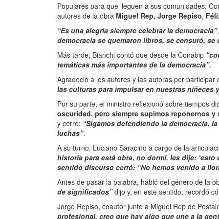
Populares para que lleguen a sus comunidades. Cont
autores de la obra
Miguel Rep, Jorge Repiso, Fél
“Es una alegría siempre celebrar la democracia”
democracia se quemaron libros, se censuró, se d
Más tarde, Bianchi contó que desde la Conabip
“co
temáticas más importantes de la democracia”.
Agradeció a los autores y las autoras por participar
las culturas para impulsar en nuestras niñeces 
Por su parte, el ministro reflexionó sobre tiempos dic
oscuridad, pero siempre supimos reponernos y sa
y cerró:
“Sigamos defendiendo la democracia, la l
luchas”
.
A su turno, Luciano Saracino a cargo de la articulac
historia para está obra, no dormí, les dije: ‘es
sentido discurso cerró: “No hemos venido a llor
Antes de pasar la palabra, habló del género de la o
de significados”
dijo y, en este sentido, recordó có
Jorge Repiso, coautor junto a Miguel Rep de Postale
profesional, creo que hay algo que une a la gen