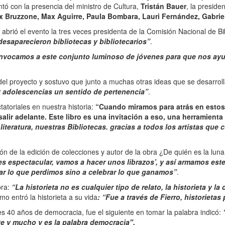
ó con la presencia del ministro de Cultura,
Tristán Bauer
, la presid
ix Bruzzone, Max Aguirre, Paula Bombara, Lauri Fernández, Gabrie
, abrió el evento la tres veces presidenta de la Comisión Nacional de B
esaparecieron bibliotecas y bibliotecarios”
.
nvocamos a este conjunto luminoso de jóvenes para que nos ayud
 del proyecto y sostuvo que junto a muchas otras ideas que se desarrol
y adolescencias un sentido de pertenencia”
.
tatoriales en nuestra historia:
“Cuando miramos para atrás en esto
lir adelante. Este libro es una invitación a eso, una herramienta
iteratura, nuestras Bibliotecas. gracias a todos los artistas qu
ión de la edición de colecciones y autor de la obra ¿De quién es la lun
to es espectacular, vamos a hacer unos librazos’, y así armamos e
ar lo que perdimos sino a celebrar lo que ganamos”
.
bra:
“La historieta no es cualquier tipo de relato, la historieta y
mo entró la historieta a su vida
: “Fue a través de Fierro, historietas
s 40 años de democracia, fue el siguiente en tomar la palabra indicó:
te y mucho y es la palabra democracia".