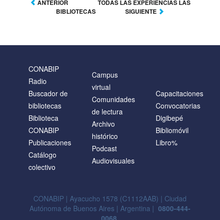
ANTERIOR
TODAS LAS EXPERIENCIAS LAS
BIBLIOTECAS
SIGUIENTE
CONABIP
Campus
Radio
virtual
Buscador de
Capacitaciones
Comunidades
bibliotecas
Convocatorias
de lectura
Biblioteca
Digibepé
Archivo
CONABIP
Bibliomóvil
histórico
Publicaciones
Libro%
Podcast
Catálogo
Audiovisuales
colectivo
CONABIP | Ayacucho 1578 (C1112AAB) | Ciudad
Autónoma de Buenos Aires | Argentina |
0800-444-
0068