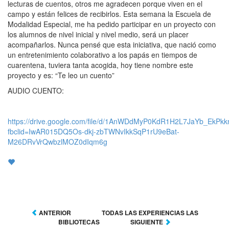
lecturas de cuentos, otros me agradecen porque viven en el
campo y están felices de recibirlos. Esta semana la Escuela de
Modalidad Especial, me ha pedido participar en un proyecto con
los alumnos de nivel inicial y nivel medio, será un placer
acompañarlos. Nunca pensé que esta iniciativa, que nació como
un entretenimiento colaborativo a los papás en tiempos de
cuarentena, tuviera tanta acogida, hoy tiene nombre este
proyecto y es: “Te leo un cuento”
AUDIO CUENTO:
https://drive.google.com/file/d/1AnWDdMyP0KdR1H2L7JaYb_EkP
fbclid=IwAR015DQ5Os-dkj-zbTWNvIkkSqP1rU9eBat-
M26DRvVrQwbzlMOZ0dIqm6g
ANTERIOR
TODAS LAS EXPERIENCIAS LAS
BIBLIOTECAS
SIGUIENTE