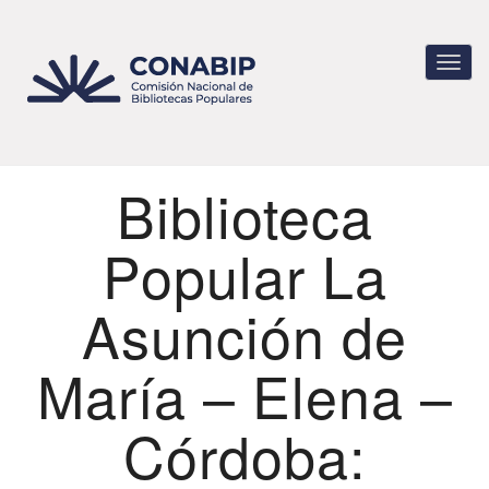
Pasar
al
contenido
Toggl
principal
navig
Biblioteca
Popular La
Asunción de
María – Elena –
Córdoba: