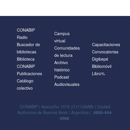
CONABIP
Campus
Radio
virtual
Buscador de
Capacitaciones
Comunidades
bibliotecas
Convocatorias
de lectura
Biblioteca
Digibepé
Archivo
CONABIP
Bibliomóvil
histórico
Publicaciones
Libro%
Podcast
Catálogo
Audiovisuales
colectivo
CONABIP | Ayacucho 1578 (C1112AAB) | Ciudad
Autónoma de Buenos Aires | Argentina |
0800-444-
0068