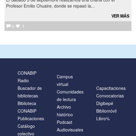
Profesor Emilio Chuaire, donde se repasó la...
VER MÁS
0
1
CONABIP
Campus
Radio
virtual
Buscador de
Capacitaciones
Comunidades
bibliotecas
Convocatorias
de lectura
Biblioteca
Digibepé
Archivo
CONABIP
Bibliomóvil
histórico
Publicaciones
Libro%
Podcast
Catálogo
Audiovisuales
colectivo