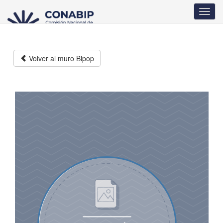
Pasar
Toggl
al
navig
contenido
principal
Volver al muro Bipop