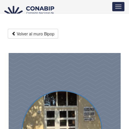
Pasar
Toggl
al
navig
contenido
principal
Volver al muro Bipop