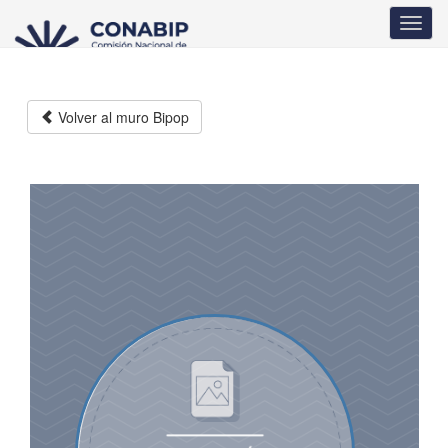
Pasar
Toggl
al
navig
contenido
principal
Volver al muro Bipop