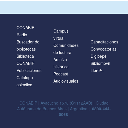
CONABIP
Campus
Radio
virtual
Buscador de
Capacitaciones
Comunidades
bibliotecas
Convocatorias
de lectura
Biblioteca
Digibepé
Archivo
CONABIP
Bibliomóvil
histórico
Publicaciones
Libro%
Podcast
Catálogo
Audiovisuales
colectivo
CONABIP | Ayacucho 1578 (C1112AAB) | Ciudad
Autónoma de Buenos Aires | Argentina |
0800-444-
0068