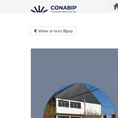
Pasar
al
contenido
principal
Volver al muro Bipop