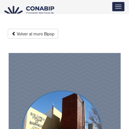
Pasar
Toggl
al
navig
contenido
principal
Volver al muro Bipop