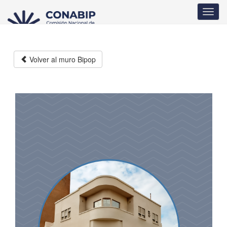
Pasar
Toggl
al
navig
contenido
principal
Volver al muro Bipop