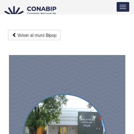
Pasar
Toggl
al
navig
contenido
principal
Volver al muro Bipop