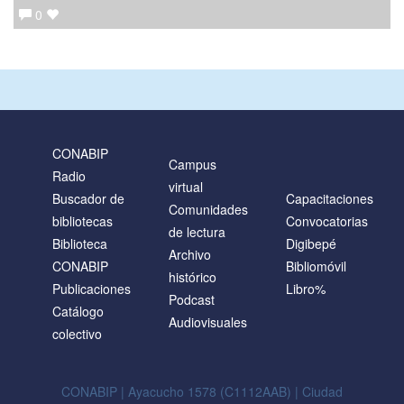
0
CONABIP
Campus
Radio
virtual
Buscador de
Capacitaciones
Comunidades
bibliotecas
Convocatorias
de lectura
Biblioteca
Digibepé
Archivo
CONABIP
Bibliomóvil
histórico
Publicaciones
Libro%
Podcast
Catálogo
Audiovisuales
colectivo
CONABIP | Ayacucho 1578 (C1112AAB) | Ciudad