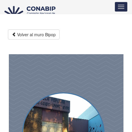
Pasar
Toggl
al
navig
contenido
principal
Volver al muro Bipop