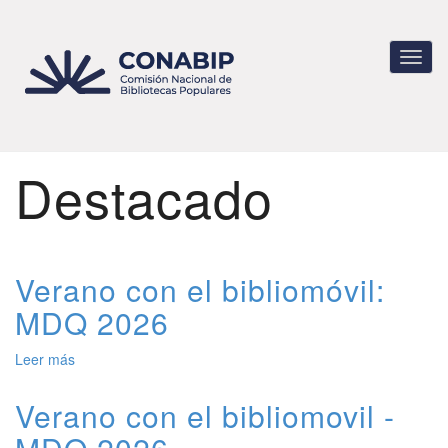
Pasar
al
contenido
Toggl
principal
navig
Destacado
Verano con el bibliomóvil:
MDQ 2026
Leer más
de
Verano
con
Verano con el bibliomovil -
el
bibliomóvil: