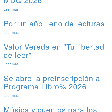
MDQ 2026
MDQ
2026
Leer más
de
Verano
con
Por un año lleno de lecturas
el
bibliomovil
Leer más
de
-
Por
MDQ
un
Valor Vereda en "Tu libertad
2026
año
de leer"
lleno
de
lecturas
Leer más
de
Valor
Vereda
Se abre la preinscripción al
en
Programa Libro% 2026
"Tu
libertad
de
Leer más
de
leer"
Se
abre
Música y cuentos para los
la