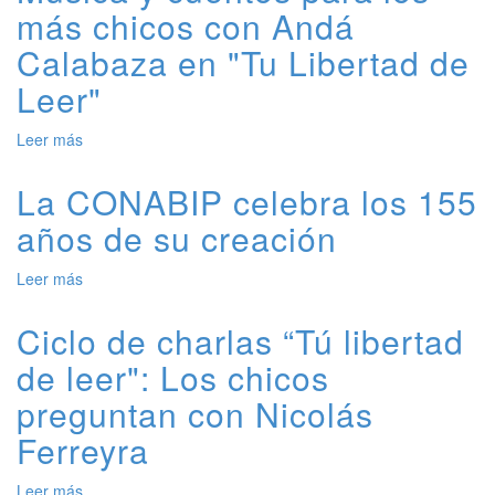
más chicos con Andá
preinscripción
al
Calabaza en "Tu Libertad de
Programa
Libro%
Leer"
2026
Leer más
de
Música
y
La CONABIP celebra los 155
cuentos
años de su creación
para
los
más
Leer más
de
chicos
La
con
CONABIP
Ciclo de charlas “Tú libertad
Andá
celebra
Calabaza
de leer": Los chicos
los
en
155
preguntan con Nicolás
"Tu
años
Libertad
de
Ferreyra
de
su
Leer"
creación
Leer más
de