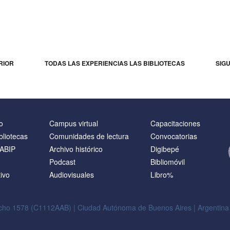
RIOR
TODAS LAS EXPERIENCIAS LAS BIBLIOTECAS
SIG
o
Campus virtual
Capacitaciones
bliotecas
Comunidades de lectura
Convocatorias
NABIP
Archivo histórico
Digibepé
Podcast
Bibliomóvil
ivo
Audiovisuales
Libro%
ho 1578 (C1112AAB) | Ciudad Autónoma de Buenos Aires | Argentina