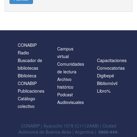
CONABIP
Campus
Radio
virtual
Buscador de
Capacitaciones
Comunidades
bibliotecas
Convocatorias
de lectura
Biblioteca
Digibepé
Archivo
CONABIP
Bibliomóvil
histórico
Publicaciones
Libro%
Podcast
Catálogo
Audiovisuales
colectivo
CONABIP | Ayacucho 1578 (C1112AAB) | Ciudad
Autónoma de Buenos Aires | Argentina |
0800-444-