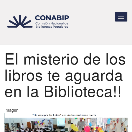
Pasar
al
contenido
Toggl
principal
navig
El misterio de los
libros te aguarda
en la Biblioteca!!
Imagen