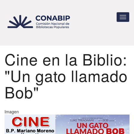
Pasar
al
contenido
Toggl
principal
navig
Cine en la Biblio:
"Un gato llamado
Bob"
Imagen