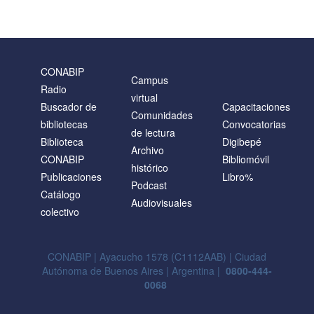
CONABIP
Campus
Radio
virtual
Buscador de
Capacitaciones
Comunidades
bibliotecas
Convocatorias
de lectura
Biblioteca
Digibepé
Archivo
CONABIP
Bibliomóvil
histórico
Publicaciones
Libro%
Podcast
Catálogo
Audiovisuales
colectivo
CONABIP | Ayacucho 1578 (C1112AAB) | Ciudad
Autónoma de Buenos Aires | Argentina |
0800-444-
0068