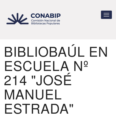
Pasar
al
contenido
Toggl
principal
navig
BIBLIOBAÚL EN
ESCUELA Nº
214 "JOSÉ
MANUEL
ESTRADA"