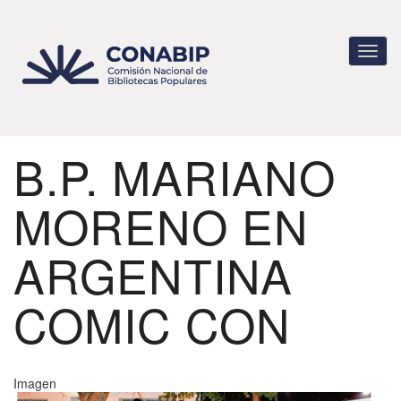
Pasar
al
contenido
Toggl
principal
navig
B.P. MARIANO
MORENO EN
ARGENTINA
COMIC CON
Imagen