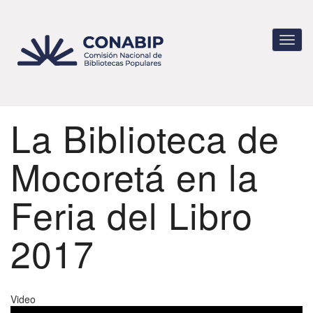
Pasar
al
contenido
Toggl
principal
navig
La Biblioteca de
Mocoretá en la
Feria del Libro
2017
Video