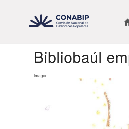
Pasar
al
contenido
principal
Bibliobaúl em
Imagen