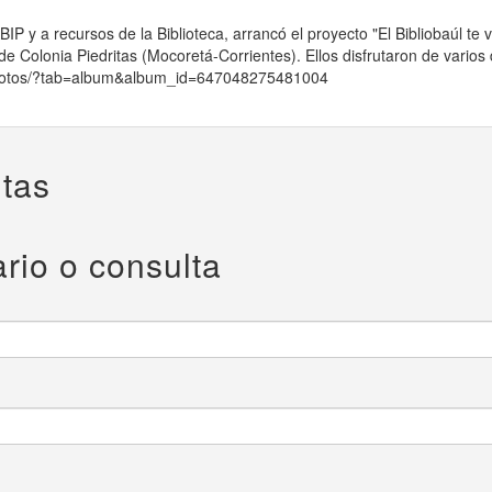
 y a recursos de la Biblioteca, arrancó el proyecto "El Bibliobaúl te v
e Colonia Piedritas (Mocoretá-Corrientes). Ellos disfrutaron de varios d
/photos/?tab=album&album_id=647048275481004
tas
rio o consulta