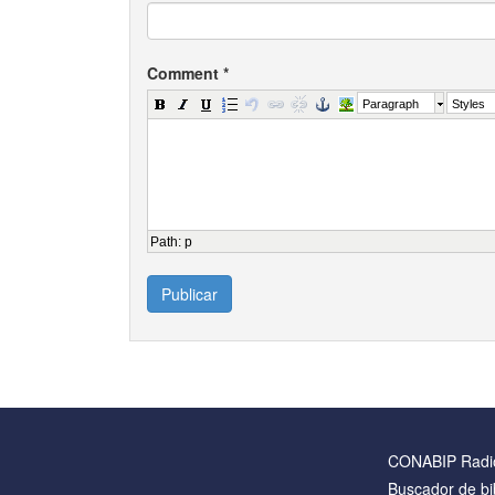
Comment
*
Paragraph
Styles
Path
:
p
Publicar
CONABIP Radi
Buscador de bi