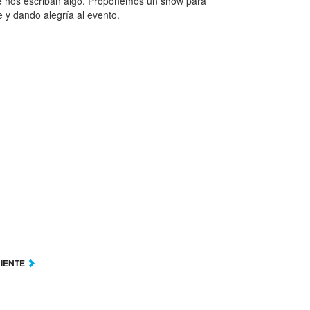
ue nos escriban algo. Proponemos un show para
 y dando alegría al evento.
UIENTE