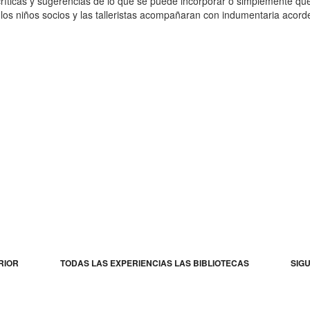
críticas y sugerencias de lo que se puede incorporar o simplemente q
os niños socios y las talleristas acompañaran con indumentaria acorde
RIOR
TODAS LAS EXPERIENCIAS LAS BIBLIOTECAS
SIG