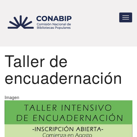
Pasar
al
contenido
Toggl
principal
navig
Taller de
encuadernación
Imagen