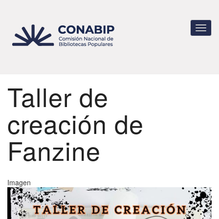
Pasar
al
contenido
Toggl
principal
navig
Taller de
creación de
Fanzine
Imagen