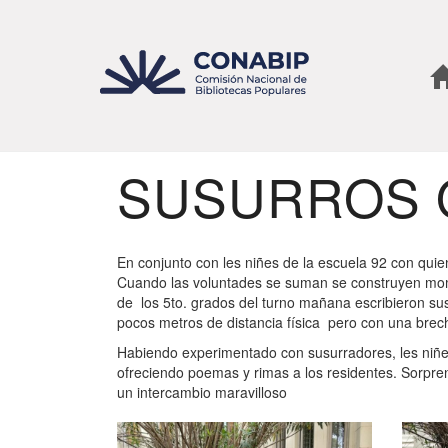
Pasar
al
contenido
principal
SUSURROS Q
En conjunto con les niñes de la escuela 92 con quie
Cuando las voluntades se suman se construyen mom
de los 5to. grados del turno mañana escribieron su
pocos metros de distancia física pero con una bre
Habiendo experimentado con susurradores, les niñes
ofreciendo poemas y rimas a los residentes. Sorpr
un intercambio maravilloso