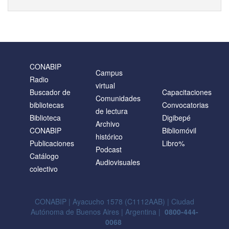
CONABIP
Campus
Radio
virtual
Buscador de
Capacitaciones
Comunidades
bibliotecas
Convocatorias
de lectura
Biblioteca
Digibepé
Archivo
CONABIP
Bibliomóvil
histórico
Publicaciones
Libro%
Podcast
Catálogo
Audiovisuales
colectivo
CONABIP | Ayacucho 1578 (C1112AAB) | Ciudad
Autónoma de Buenos Aires | Argentina |
0800-444-
0068