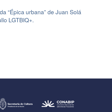
nda “Épica urbana” de Juan Solá
ullo LGTBIQ+.