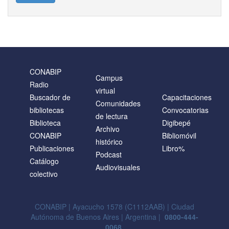
CONABIP
Campus
Radio
virtual
Buscador de
Capacitaciones
Comunidades
bibliotecas
Convocatorias
de lectura
Biblioteca
Digibepé
Archivo
CONABIP
Bibliomóvil
histórico
Publicaciones
Libro%
Podcast
Catálogo
Audiovisuales
colectivo
CONABIP | Ayacucho 1578 (C1112AAB) | Ciudad
Autónoma de Buenos Aires | Argentina |
0800-444-
0068