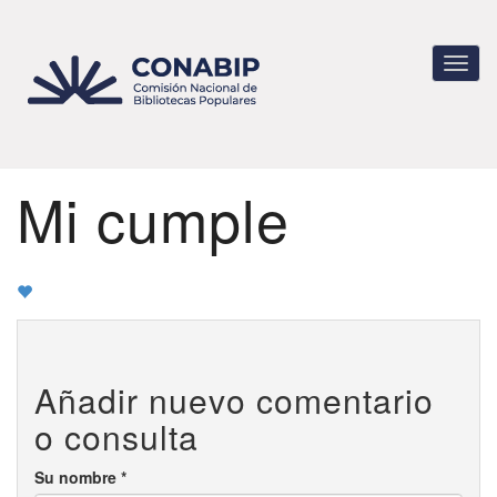
Pasar
al
contenido
Toggl
principal
navig
Mi cumple
Añadir nuevo comentario
o consulta
Su nombre
*