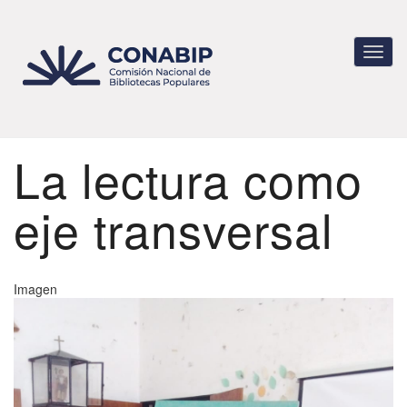
Pasar
al
contenido
Toggl
principal
navig
La lectura como
eje transversal
Imagen