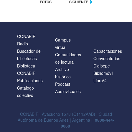
FOTOS
SIGUIENTE
CONABIP
Campus
Radio
virtual
Buscador de
Capacitaciones
Comunidades
bibliotecas
Convocatorias
de lectura
Biblioteca
Digibepé
Archivo
CONABIP
Bibliomóvil
histórico
Publicaciones
Libro%
Podcast
Catálogo
Audiovisuales
colectivo
CONABIP | Ayacucho 1578 (C1112AAB) | Ciudad
Autónoma de Buenos Aires | Argentina |
0800-444-
0068