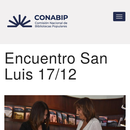
Pasar
al
contenido
Toggl
principal
navig
Encuentro San
Luis 17/12