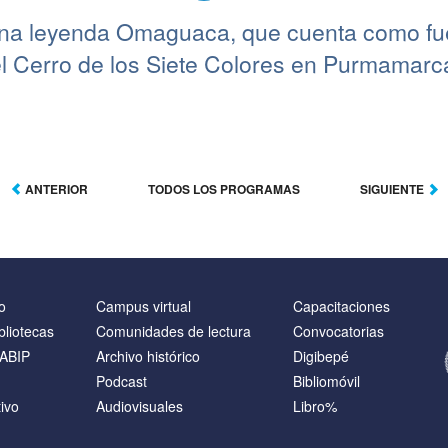
una leyenda Omaguaca, que cuenta como fu
l Cerro de los Siete Colores en Purmamarca,
ANTERIOR
TODOS LOS PROGRAMAS
SIGUIENTE
o
Campus virtual
Capacitaciones
bliotecas
Comunidades de lectura
Convocatorias
NABIP
Archivo histórico
Digibepé
Podcast
Bibliomóvil
ivo
Audiovisuales
Libro%