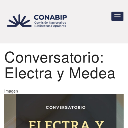
Pasar
al
contenido
Toggl
principal
navig
Conversatorio:
Electra y Medea
Imagen