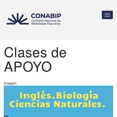
Pasar
al
contenido
Toggl
principal
navig
Clases de
APOYO
Imagen