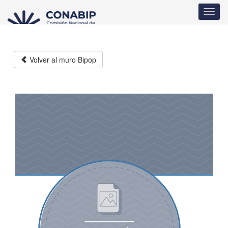
Pasar
Toggl
al
navig
contenido
principal
Volver al muro Bipop