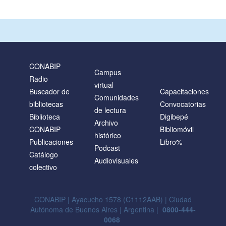
CONABIP
Campus
Radio
virtual
Buscador de
Capacitaciones
Comunidades
bibliotecas
Convocatorias
de lectura
Biblioteca
Digibepé
Archivo
CONABIP
Bibliomóvil
histórico
Publicaciones
Libro%
Podcast
Catálogo
Audiovisuales
colectivo
CONABIP | Ayacucho 1578 (C1112AAB) | Ciudad
Autónoma de Buenos Aires | Argentina |
0800-444-
0068