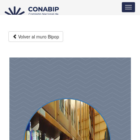
Pasar
Toggl
al
navig
contenido
principal
Volver al muro Bipop