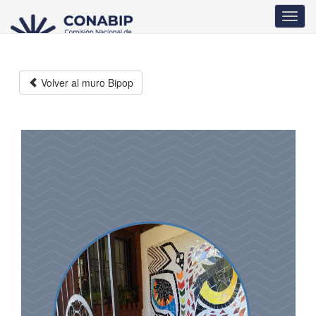
Pasar
Toggl
al
navig
contenido
principal
Volver al muro Bipop