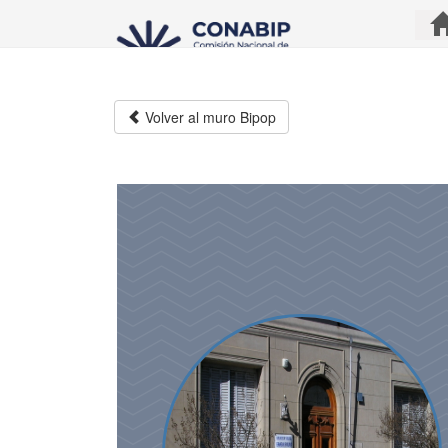
Pasar
al
contenido
principal
Volver al muro Bipop