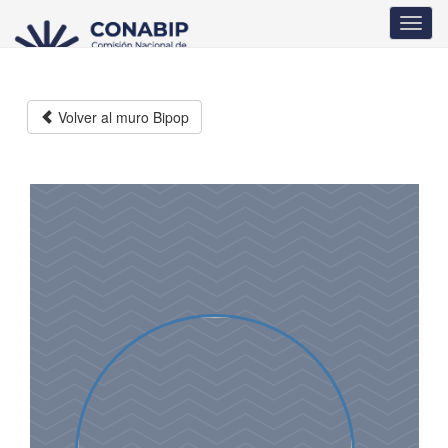
Pasar
Toggl
al
navig
contenido
principal
Volver al muro Bipop