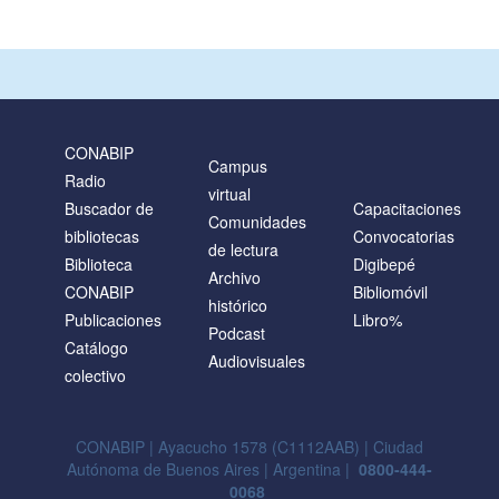
CONABIP
Campus
Radio
virtual
Buscador de
Capacitaciones
Comunidades
bibliotecas
Convocatorias
de lectura
Biblioteca
Digibepé
Archivo
CONABIP
Bibliomóvil
histórico
Publicaciones
Libro%
Podcast
Catálogo
Audiovisuales
colectivo
CONABIP | Ayacucho 1578 (C1112AAB) | Ciudad
Autónoma de Buenos Aires | Argentina |
0800-444-
0068