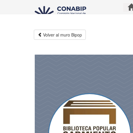
Pasar
al
contenido
principal
Volver al muro Bipop