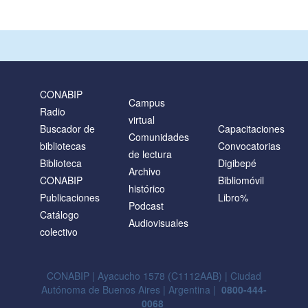
CONABIP
Campus
Radio
virtual
Buscador de
Capacitaciones
Comunidades
bibliotecas
Convocatorias
de lectura
Biblioteca
Digibepé
Archivo
CONABIP
Bibliomóvil
histórico
Publicaciones
Libro%
Podcast
Catálogo
Audiovisuales
colectivo
CONABIP | Ayacucho 1578 (C1112AAB) | Ciudad
Autónoma de Buenos Aires | Argentina |
0800-444-
0068