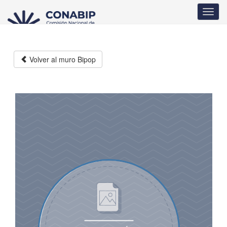
Pasar
Toggl
al
navig
contenido
principal
Volver al muro Bipop