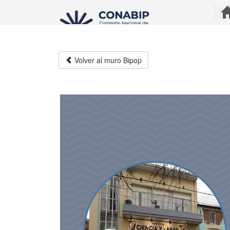
Pasar
al
contenido
principal
Volver al muro Bipop