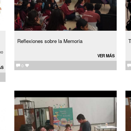
Reflexiones sobre la Memoria
T
no
VER MÁS
0
ÁS