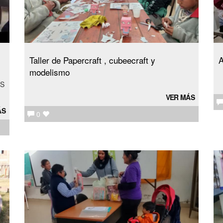
Taller de Papercraft , cubeecraft y
A
modelismo
AS
VER MÁS
ÁS
0