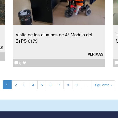
Visita de los alumnos de 4° Modulo del
T
BsPS 6179
M
ÁS
VER MÁS
0
1
2
3
4
5
6
7
8
9
…
siguiente ›